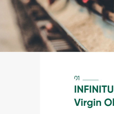
01
INFINIT
Virgin O