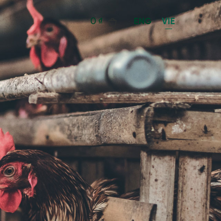
0
₫
ENG
VIE