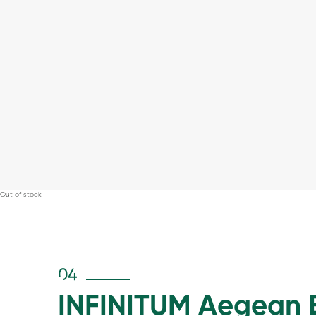
Out of stock
04
INFINITUM Aegean 