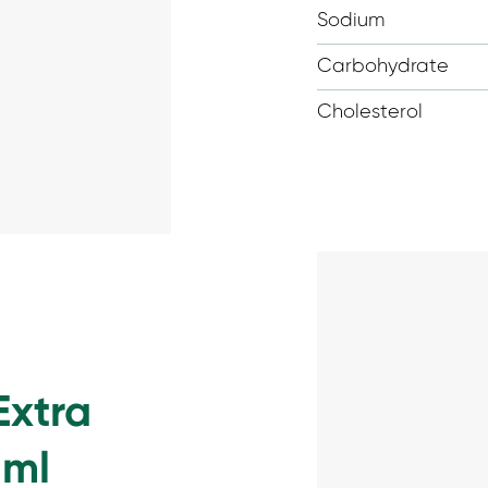
Sodium
Carbohydrate
Cholesterol
Extra
 ml