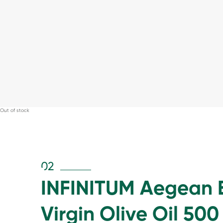
Out of stock
02
INFINITUM Aegean 
Virgin Olive Oil 500