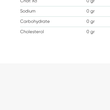
Chất Xơ
0 gr
Sodium
0 gr
Carbohydrate
0 gr
Cholesterol
0 gr