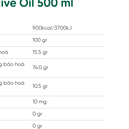
live Oil 500 ml
900kcal/3700kJ
100 gr
hoà
15.5 gr
 bão hoà
74.0 gr
 bão hoà
10.5 gr
10 mg
0 gr
0 gr