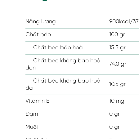
Năng lượng
900kcal/3
Chất béo
100 gr
Chất béo bão hoà
15.5 gr
Chất béo không bão hoà
74.0 gr
đơn
Chất béo không bão hoà
10.5 gr
đa
Vitamin E
10 mg
Đạm
0 gr
Muối
0 gr