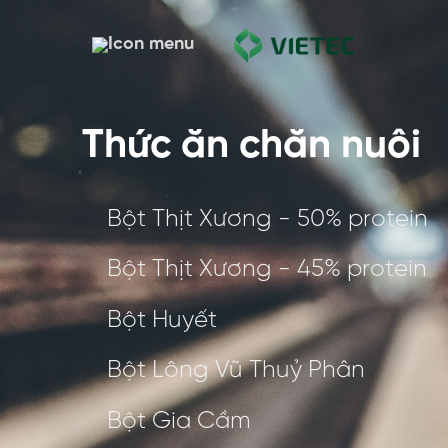
Skip
to
content
Thức ăn chăn nuôi
Bột Thịt Xương - 50% protein
Bột Thịt Xương - 45% protein
Bột Huyết
Bột Lông Vũ Thuỷ Phân
Bột Gia Cầm