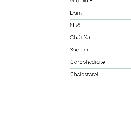
Vitamin E
Đạm
Muối
Chất Xơ
Sodium
Carbohydrate
Cholesterol