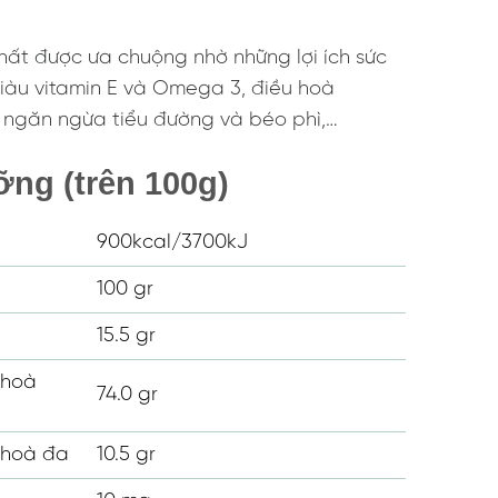
hất được ưa chuộng nhờ những lợi ích sức
giàu vitamin E và Omega 3, điều hoà
, ngăn ngừa tiểu đường và béo phì,…
ỡng (trên 100g)
900kcal/3700kJ
100 gr
15.5 gr
hoà
74.0 gr
hoà đa
10.5 gr