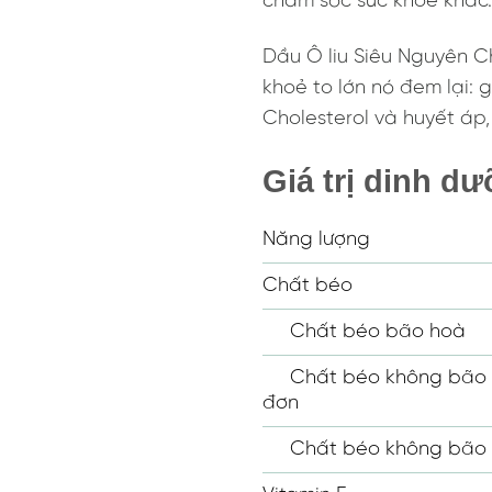
chăm sóc sức khoẻ khác.
Dầu Ô liu Siêu Nguyên C
khoẻ to lớn nó đem lại: 
Cholesterol và huyết áp
Giá trị dinh dư
Năng lượng
Chất béo
Chất béo bão hoà
Chất béo không bão 
đơn
Chất béo không bão 