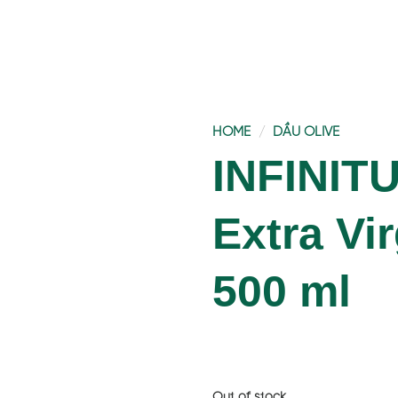
HOME
/
DẦU OLIVE
INFINIT
Extra Vir
500 ml
Out of stock