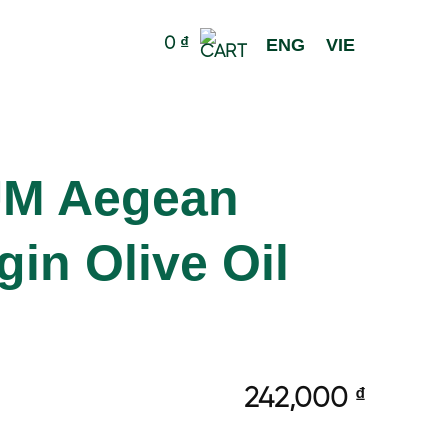
0
₫
ENG
VIE
UM Aegean
gin Olive Oil
242,000
₫