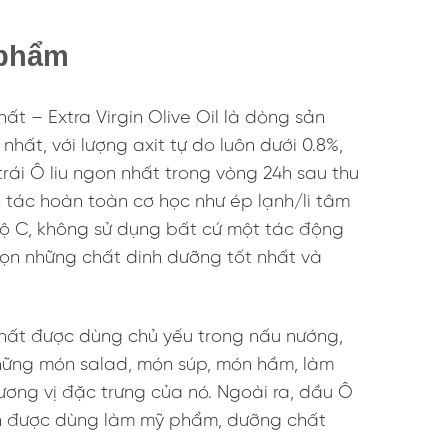
 phẩm
ất – Extra Virgin Olive Oil là dòng sản
hất, với lượng axit tự do luôn dưới 0.8%,
rái Ô liu ngon nhất trong vòng 24h sau thu
tác hoàn toàn cơ học như ép lạnh/li tâm
 độ C, không sử dụng bất cứ một tác động
ọn những chất dinh dưỡng tốt nhất và
hất được dùng chủ yếu trong nấu nướng,
những món salad, món súp, món hầm, làm
ương vị đặc trưng của nó. Ngoài ra, dầu Ô
òn được dùng làm mỹ phẩm, dưỡng chất